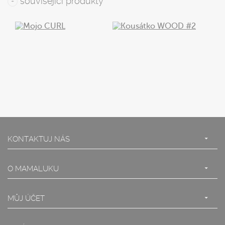
související produkty
+
s DPH
s DPH
KONTAKTUJ NÁS
O MAMALUKU
MŮJ ÚČET