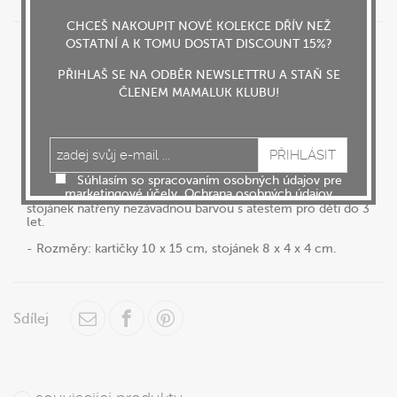
CHCEŠ NAKOUPIT NOVÉ KOLEKCE DŘÍV NEŽ
OSTATNÍ A K TOMU DOSTAT DISCOUNT 15%?
Popis produktu
Instrukce
Přiložené soubory (1)
PŘIHLAŠ SE NA ODBĚR NEWSLETTRU A STAŇ SE
- Set speciálně navržených kartiček s černo-bílými a bílo-
ČLENEM MAMALUK KLUBU!
černými motivy, které podporují přirozenou zvědavost,
soustředění a zrak miminka. Součástí balení je ručně
vyřezán, opracován dřevěný stojánek, který je natřen
netoxickou, nezávadnou barvou s atestem pro děti do 3 let.
- 5 oboustranných kartiček = 10 motivů. Kartičky jsou
Súhlasím so spracovaním osobných údajov pre
zalaminované v pevné fólii, a proto bez problémů vydrží i
marketingové účely.
Ochrana osobných údajov
"nešetrné" zacházení ručičkami zvídavého děťátka. Dřevěný
stojánek natřený nezávadnou barvou s atestem pro děti do 3
let.
- Rozměry: kartičky 10 x 15 cm, stojánek 8 x 4 x 4 cm.
Sdílej