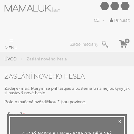
CZ
Přihlásit
0
MENU
ÚVOD
Zaslání nového hesla
ZASLÁNÍ NOVÉHO HESLA
Zadej e-mail, kterým se přihlašuješ a pošleme ti na něj pokyny jak
si nastavíš nové heslo.
Pole označená hvězdičkou
*
jsou povinné.
E-mail
CHCEŠ NAKOUPIT NOVÉ KOLEKCE DŘÍV NEŽ