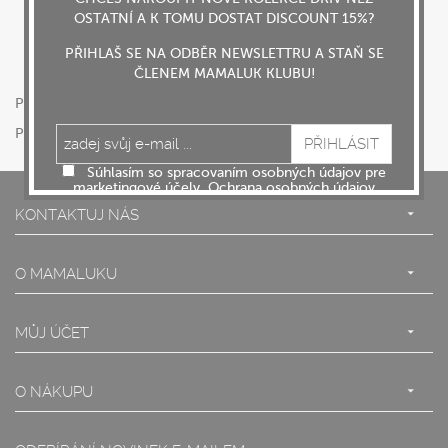
OSTATNÍ A K TOMU DOSTAT DISCOUNT 15%?
PŘIHLAŠ SE NA ODBĚR NEWSLETTRU A STAŇ SE
ČLENEM MAMALUK KLUBU!
Pokud už si zaregistrován,
přihlas se
.
Pokud ještě nejsi u nás registrován,
zaregistruj se
.
Súhlasím so spracovaním osobných údajov pre
marketingové účely.
Ochrana osobných údajov
KONTAKTUJ NÁS
O MAMALUKU
MŮJ ÚČET
O NÁKUPU