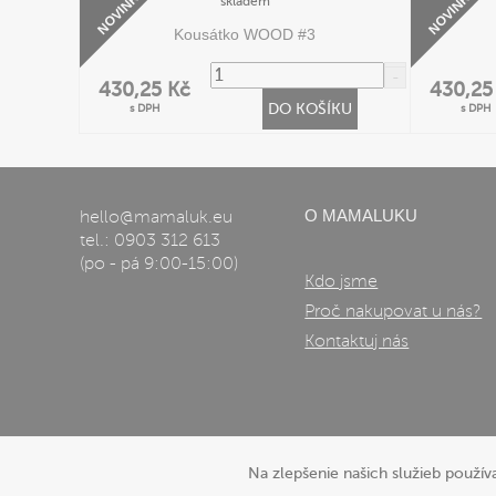
NOVINKA
NOVINKA
skladem
Kousátko WOOD #3
430,25 Kč
430,25
DO KOŠÍKU
s DPH
s DPH
O MAMALUKU
hello@mamaluk.eu
tel.: 0903 312 613
(po - pá 9:00-15:00)
Kdo jsme
Proč nakupovat u nás?
Kontaktuj nás
Na zlepšenie našich služieb použí
Informace o používaní cookies
| © 2026 Blueweb s.r.o.