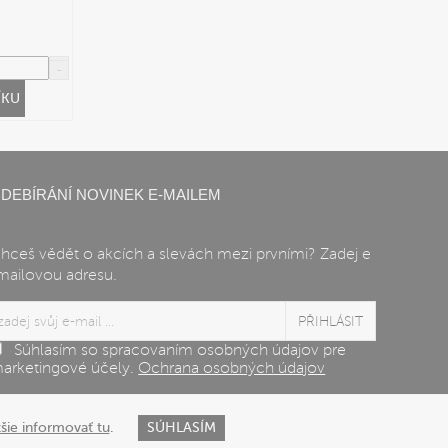
ÍKU
DEBÍRÁNÍ NOVINEK E-MAILEM
hceš vědět o akcích a slevách mezi prvními? Zadej e
mailovou adresu.
Súhlasím so spracovaním osobných údajov pre
arketingové účely.
Ochrana osobných údajov
žšie informovať tu
.
SÚHLASÍM
Tvorba e-shopu
od
Blueweb s.r.o.