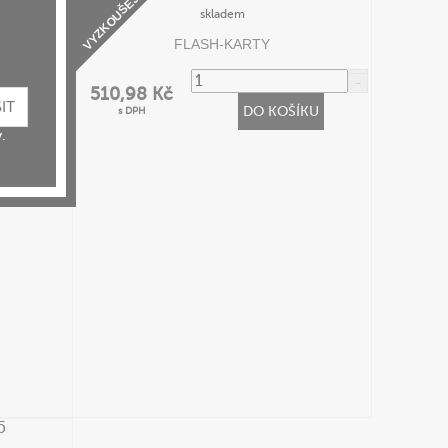
VYZKOUŠEJ
skladem
FLASH-KARTY
510,98 Kč
ÍKU
DO KOŠÍKU
s DPH
.