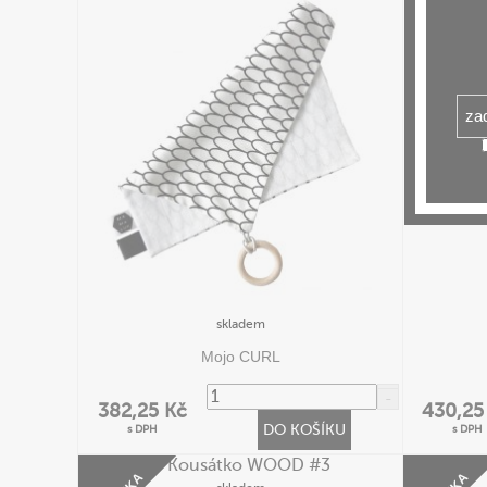
skladem
Mojo CURL
382,25 Kč
430,25
DO KOŠÍKU
s DPH
s DPH