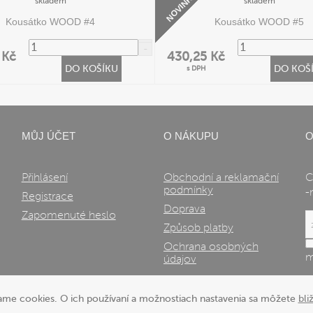
VYZKOUŠEJ
NOVINKA
skladem
skladem
Kousátko WOOD #4
Kousátko WOOD #5
 Kč
430,25 Kč
DO KOŠÍKU
DO KOŠ
s DPH
MŮJ ÚČET
O NÁKUPU
O
Přihlásení
Obchodní a reklamační
C
podmínky
-
Registrace
Doprava
Zapomenuté heslo
Způsob platby
Ochrana osobných
m
údajov
vame cookies. O ich používaní a možnostiach nastavenia sa môžete
bli