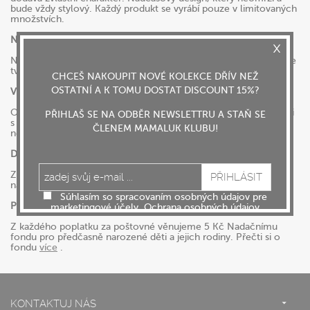
bude vždy stylový. Každý produkt se vyrábí pouze v limitovaných
množstvích.
Na objednávku
Nabízíme ti možnost personalizovat a přizpůsobit si produkty dle
tvých požadavků.
CHCEŠ NAKOUPIT NOVÉ KOLEKCE DŘÍV NEŽ
OSTATNÍ A K TOMU DOSTAT DISCOUNT 15%?
Vztah k zákazníkovi
Osobní přístup. Tvá spokojenost je pro nás prioritou. Pokud nejsi
PŘIHLAŠ SE NA ODBĚR NEWSLETTRU A STAŇ SE
s čímkoliv spokojená, informuj nás a my se ti budeme snažit co
ČLENEM MAMALUK KLUBU!
nejlépe vyhovět.
Doprava a platby
Zásilky posíláme prostřednictvím kurýrní společnosti DPD. Při
nákupu nad 2400 Kč s DPH, získáváš poštovné zdarma.
Súhlasím so spracovaním osobných údajov pre
Pomáháme
marketingové účely.
Ochrana osobných údajov
Z každého poplatku za poštovné věnujeme 5 Kč Nadačnímu
fondu pro předčasně narozené děti a jejich rodiny. Přečti si o
fondu
více
.
KONTAKTUJ NÁS