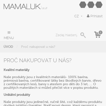
CZ
Přihlásit
0
MENU
ÚVOD
Proč nakupovat u nás?
PROČ NAKUPOVAT U NÁS?
K
valitní materiály
Naše produkty jsou z kvalitních materiálů- 100% bavlna,
prémiová bavlna, certifikované látky bez škodlivých barviv, dřevo
z certifikovaných lesů, barvy s atestem pro děti do 3 let, ... O
použitých materiálech si můžeš přečíst více v popisu produktu.
Unikátní produkty
Naše produkty jsou jedinečné, ručně šité, což každému produktu
dodává zvláštní charakter. Nadčasový design, který neomrzí a