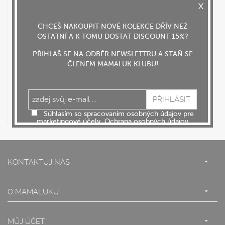
CHCEŠ NAKOUPIT NOVÉ KOLEKCE DŘÍV NEŽ
skladem
OSTATNÍ A K TOMU DOSTAT DISCOUNT 15%?
Osuška CURL
PŘIHLAŠ SE NA ODBĚR NEWSLETTRU A STAŇ SE
ČLENEM MAMALUK KLUBU!
543,25 Kč
s DPH
Súhlasím so spracovaním osobných údajov pre
DO KOŠÍKU
marketingové účely.
Ochrana osobných údajov
KONTAKTUJ NÁS
O MAMALUKU
MŮJ ÚČET