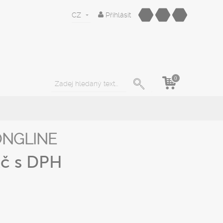
CZ
Přihlásit
0
ONGLINE
Kč
s DPH