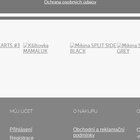
Ochrana osobných údajov
s DPH
MŮJ ÚČET
O NÁKUPU
O
Přihlásení
Obchodní a reklamační
C
podmínky
-
Registrace