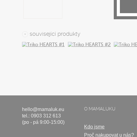
související produkty
+
O MAMALUKU
hello@mamaluk.eu
tel.: 0903 312 613
(po - pá 9:00-15:00)
Kdo jsme
Proč nakupovat u nás?