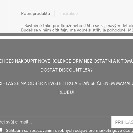
Popis produktu
Instrukce
- Bavlněné triko prodlouženého střihu se zajímavým detai
Budeš se v něm cítit fajn, má volnější střih, je pohodlné. Můž
- Vyrobeno z příjemného tenkého úpletu.
- Veľkosť S/M
CHCEŠ NAKOUPIT NOVÉ KOLEKCE DŘÍV NEŽ OSTATNÍ A K TOM
DOSTAT DISCOUNT 15%?
Sdílej
ŘIHLAŠ SE NA ODBĚR NEWSLETTRU A STAŇ SE ČLENEM MAMAL
KLUBU!
Súhlasím so spracovaním osobných údajov pre marketingové účely