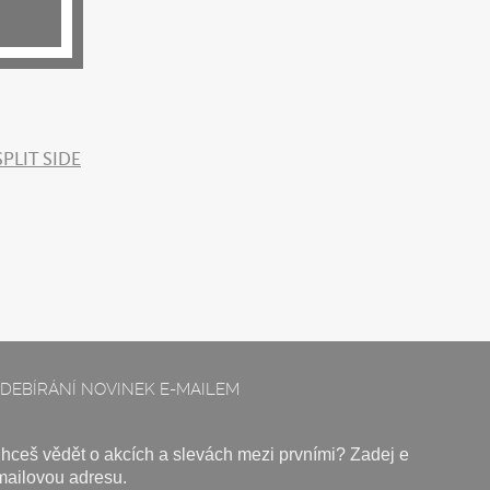
DEBÍRÁNÍ NOVINEK E-MAILEM
hceš vědět o akcích a slevách mezi prvními? Zadej e
mailovou adresu.