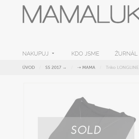
NAKUPUJ
KDO JSME
ŽURNÁL
ÚVOD
SS 2017 →
⇢ MAMA
Triko LONGLINE