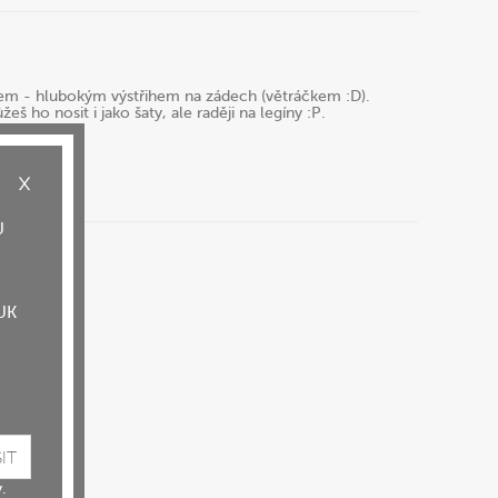
lem - hlubokým výstřihem na zádech (větráčkem :D).
eš ho nosit i jako šaty, ale raději na legíny :P.
U
UK
.