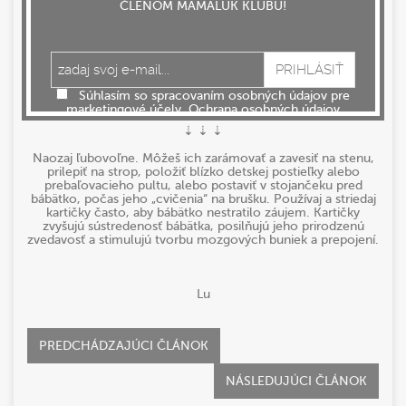
ČLENOM MAMALUK KLUBU!
Existuje mnoho jednoduchých spôsobov, ako bábätku
pomôcť pri vývoji jeho zraku. Čierno-bielym oblečením,
dekoráciami, hračkami, ...
Môžeš skúsiť použiť
flash-karty
. Ide o sadu kartičiek s
čierno-bielymi a bielo-čiernymi vzormi.
Súhlasím so spracovaním osobných údajov pre
Ako sa flash-karty používajú?
marketingové účely.
Ochrana osobných údajov
⇣ ⇣ ⇣
Naozaj ľubovoľne. Môžeš ich zarámovať a zavesiť na stenu,
prilepiť na strop, položiť blízko detskej postieľky alebo
prebaľovacieho pultu, alebo postaviť v stojančeku pred
bábätko, počas jeho „cvičenia“ na brušku. Používaj a striedaj
kartičky často, aby bábätko nestratilo záujem. Kartičky
zvyšujú sústredenosť bábätka, posilňujú jeho prirodzenú
zvedavosť a stimulujú tvorbu mozgových buniek a prepojení.
Lu
PREDCHÁDZAJÚCI ČLÁNOK
NÁSLEDUJÚCI ČLÁNOK