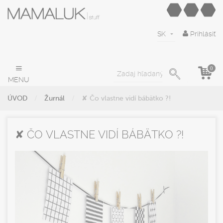
SK
Prihlásiť
0
MENU
ÚVOD
Žurnál
✘ Čo vlastne vidí bábätko ?!
✘ ČO VLASTNE VIDÍ BÁBÄTKO ?!