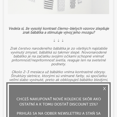
Vedela si, že vysoký kontrast čierno-bielych vzorov zlepšuje
zrak bábätka a stimuluje vývoj jeho mozgu?
⇣ ⇣ ⇣
Zrak čerstvo narodeného bábätka je zo všetkých najslabšie
vyvinutý zmysel, bábätká sú takmer slepé. Novonarodené
bábätko je na začiatku svojimi očkami schopné vnímať
prítomnosť/neprítomnosť svetla, reaguje len na svetelné
podnety.
Okolo 2-3 mesiaca už bábätko vníma kontrastné obrysy.
Štruktúry sietnice, ktorými sú vnímané farby, sú spočiatku
veľmi slabo vyvinuté, preto ak obklopuješ bábätko bledými,
pastelovými farbami, bábätko nebude mať na čo upriamiť a
zaostriť svoj zrak. Kombinácie čiernej a bielej sú pre
zdokonaľovanie zraku ideálne.
CHCEŠ NAKUPOVAŤ NOVÉ KOLEKCIE SKÔR AKO
Ako môžeš stimulovať zrak svojho bábätka?
OSTATNÍ A K TOMU DOSTAŤ DISCOUNT 15%?
⇣ ⇣ ⇣
PRIHLÁS SA NA ODBER NEWSLETTRU A STAŇ SA