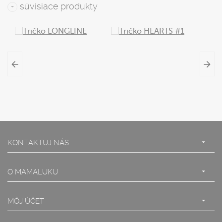
súvisiace produkty
+
s DPH
KONTAKTUJ NÁS
O MAMALUKU
MÔJ ÚČET