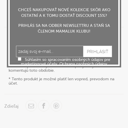
CHCEŠ NAKUPOVAŤ NOVÉ KOLEKCIE SKÔR AKO
DO KOŠÍKA
OSTATNÍ A K TOMU DOSTAŤ DISCOUNT 15%?
PRIHLÁS SA NA ODBER NEWSLETTRU A STAŇ SA
ČLENOM MAMALUK KLUBU!
Popis produktu
Inštrukcie
- Klasické bavlnené tričko, ručne potlačené a popísané.
Príjemný materiál, pánsky strih - dokonalé pohodlie!
Srdiečka v oblasti "cici" sú nielen milo-vtipným prvkom,
Súhlasím so spracovaním osobných údajov pre
chceli sme nimi poukázať aj na spojenie mama - baby v
marketingové účely.
Ochrana osobných údajov
období kojenia. Texty na tričkách dopĺňajú a výstižne
komentujú toto obdobie.
* Tento produkt je možné platiť len vopred, prevodom na
účet.
Zdieľaj