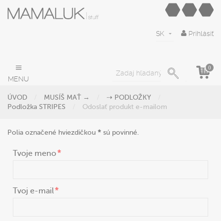
SK
Prihlásiť
0
MENU
ÚVOD
MUSÍŠ MAŤ →
⇢ PODLOŽKY
Podložka STRIPES
Odoslať produkt e-mailom
Polia označené hviezdičkou
*
sú povinné.
Tvoje meno
Tvoj e-mail