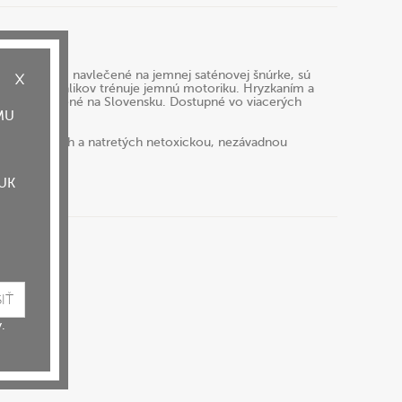
ých farbách, navlečené na jemnej saténovej šnúrke, sú
súvaním korálikov trénuje jemnú motoriku. Hryzkaním a
 Ručne vyrobené na Slovensku. Dostupné vo viacerých
MU
 opracovaných a natretých netoxickou, nezávadnou
rúžky.
UK
.